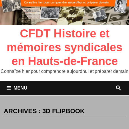
CFDT Histoire et
mémoires syndicales
en Hauts-de-France
Connaître hier pour comprendre aujourdhui et préparer demain
MENU
ARCHIVES :
3D FLIPBOOK