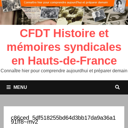
CFDT Histoire et
mémoires syndicales
en Hauts-de-France
Connaître hier pour comprendre aujourdhui et préparer demain
MENU
c86ced_5df518255bd64d3bb17da9a36a1
91ff8~mv2