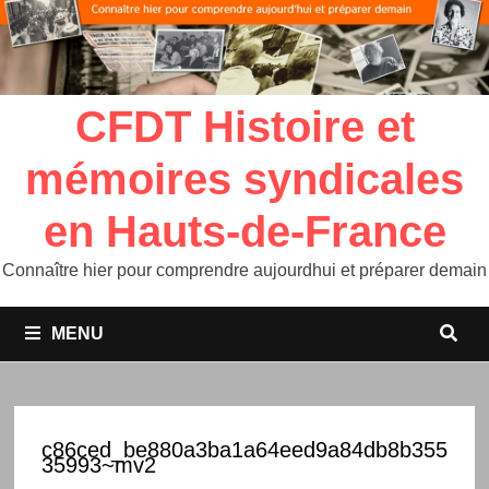
CFDT Histoire et
mémoires syndicales
en Hauts-de-France
Connaître hier pour comprendre aujourdhui et préparer demain
MENU
c86ced_be880a3ba1a64eed9a84db8b355
35993~mv2