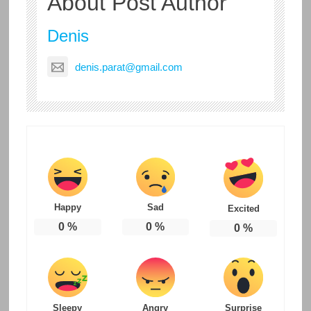
About Post Author
Denis
denis.parat@gmail.com
Happy
Sad
Excited
0
%
0
%
0
%
Sleepy
Angry
Surprise