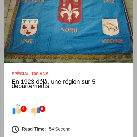
SPÉCIAL 100 ANS
En 1923 déjà, une région sur 5
départements !
0
0
Read Time:
54 Second