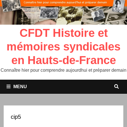
CFDT Histoire et
mémoires syndicales
en Hauts-de-France
Connaître hier pour comprendre aujourdhui et préparer demain
MENU
cip5