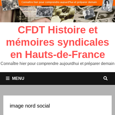
CFDT Histoire et
mémoires syndicales
en Hauts-de-France
Connaître hier pour comprendre aujourdhui et préparer demain
MENU
image nord social