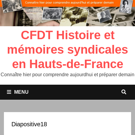
CFDT Histoire et
mémoires syndicales
en Hauts-de-France
Connaître hier pour comprendre aujourdhui et préparer demain
MENU
Diapositive18