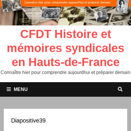
CFDT Histoire et
mémoires syndicales
en Hauts-de-France
Connaître hier pour comprendre aujourdhui et préparer demain
MENU
Diapositive39