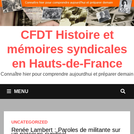
CFDT Histoire et
mémoires syndicales
en Hauts-de-France
Connaître hier pour comprendre aujourdhui et préparer demain
MENU
UNCATEGORIZED
Renée Lambert : Paroles de militante sur
un parcours syndical