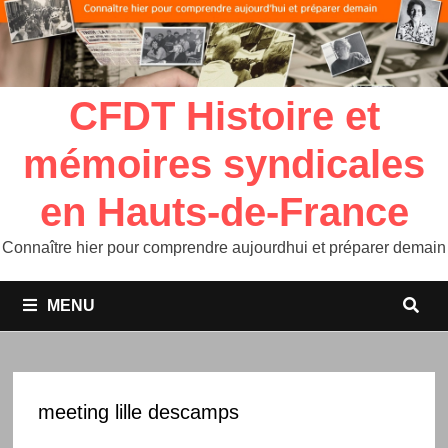
CFDT Histoire et
mémoires syndicales
en Hauts-de-France
Connaître hier pour comprendre aujourdhui et préparer demain
MENU
meeting lille descamps