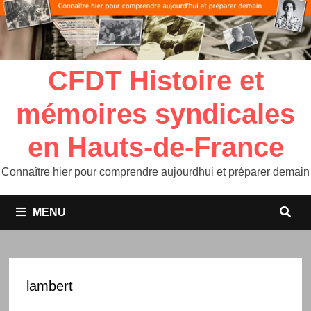
CFDT Histoire et
mémoires syndicales
en Hauts-de-France
Connaître hier pour comprendre aujourdhui et préparer demain
MENU
lambert