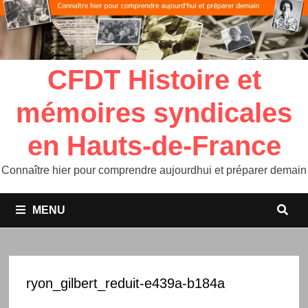
CFDT Histoire et
mémoires syndicales
en Hauts-de-France
Connaître hier pour comprendre aujourdhui et préparer demain
MENU
ryon_gilbert_reduit-e439a-b184a