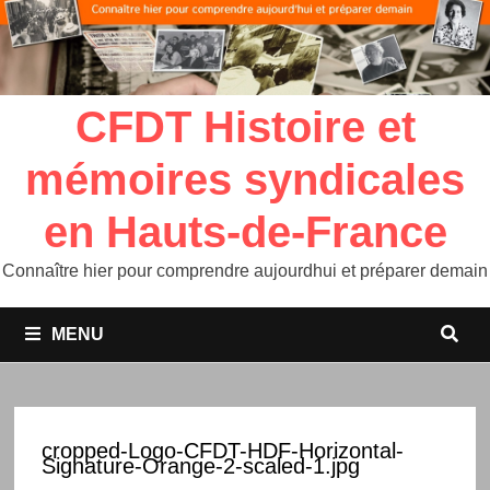
CFDT Histoire et
mémoires syndicales
en Hauts-de-France
Connaître hier pour comprendre aujourdhui et préparer demain
MENU
cropped-Logo-CFDT-HDF-Horizontal-
Signature-Orange-2-scaled-1.jpg