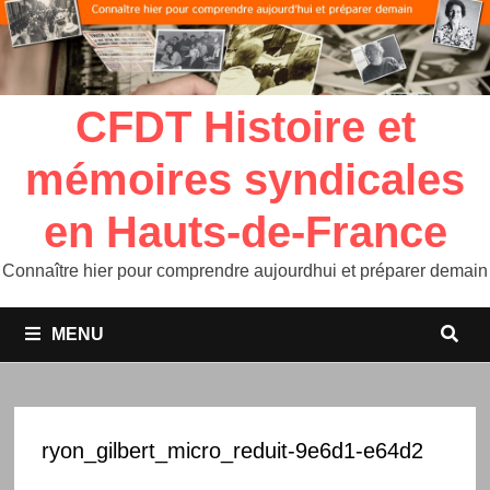
CFDT Histoire et
mémoires syndicales
en Hauts-de-France
Connaître hier pour comprendre aujourdhui et préparer demain
MENU
ryon_gilbert_micro_reduit-9e6d1-e64d2