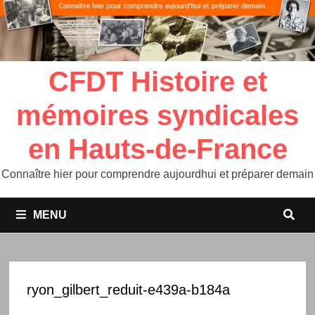
CFDT Histoire et
mémoires syndicales
en Hauts-de-France
Connaître hier pour comprendre aujourdhui et préparer demain
MENU
ryon_gilbert_reduit-e439a-b184a